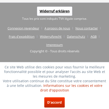
Widerruf erklären
Tous les prix sont indiqués TVA légale comprise.
Connexion revendeur
A propos de nous
Nous contacter
Frais d'expédition
Widerrufsrecht
Datenschutz
AGB
Impressum
Copyright © - Tous droits réservés
Ce site Web utilise des cookies pour vous fournir la meilleure
fonctionnalité possible et pour analyser l'accès au site Web et
les mesures de marketing.
Votre utilisation continue du Site constitue votre consentement
à une telle utilisation.
Informations sur les cookies et votre
droit d'opposition
TRÈS BIEN
(4.75 / 5)
D'accord
de
20
Évaluations à: shopvote.de ⓘ
À propos de l'authenticité des avis