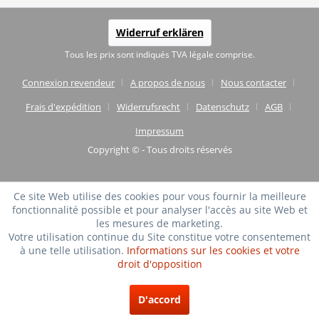
Widerruf erklären
Tous les prix sont indiqués TVA légale comprise.
Connexion revendeur
A propos de nous
Nous contacter
Frais d'expédition
Widerrufsrecht
Datenschutz
AGB
Impressum
Copyright © - Tous droits réservés
Ce site Web utilise des cookies pour vous fournir la meilleure
fonctionnalité possible et pour analyser l'accès au site Web et
les mesures de marketing.
Votre utilisation continue du Site constitue votre consentement
à une telle utilisation.
Informations sur les cookies et votre
droit d'opposition
TRÈS BIEN
(4.75 / 5)
D'accord
de
20
Évaluations à: shopvote.de ⓘ
À propos de l'authenticité des avis