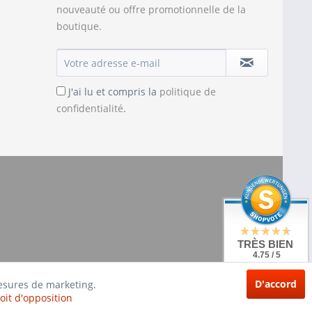
nouveauté ou offre promotionnelle de la
boutique.
J'ai lu et compris la
politique de
confidentialité
.
TRÈS BIEN
4.75 / 5
de 20 Évaluations
à: shopvote.de
D'accord
mesures de marketing.
oit d'opposition