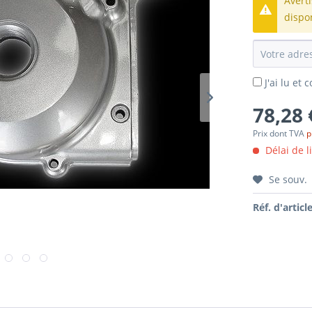
Avert
dispo
J'ai lu et
78,28 
Prix dont TVA
p
Délai de l
Se souv.
Réf. d'article