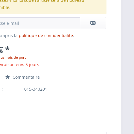
issez-moi lorsque l'article sera de nouveau
nible.
 compris la
politique de confidentialité
.
€ *
lus frais de port
ivraison env. 5 jours
Commentaire
 :
015-340201