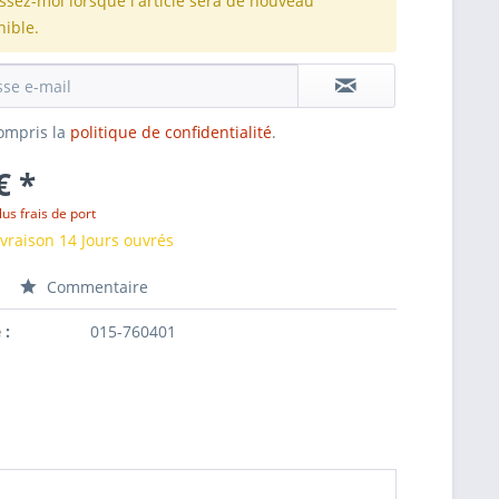
issez-moi lorsque l'article sera de nouveau
nible.
 compris la
politique de confidentialité
.
€ *
lus frais de port
ivraison 14 Jours ouvrés
Commentaire
 :
015-760401