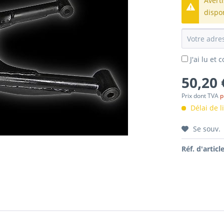
Avert
dispo
J'ai lu et
50,20 
Prix dont TVA
p
Délai de l
Se souv.
Réf. d'article