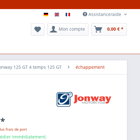
Assistance/aide
Mon compte
0,00 € *
Jonway 125 GT 4 temps 125 GT
échappement
 *
lus frais de port
pédier immédiatement,