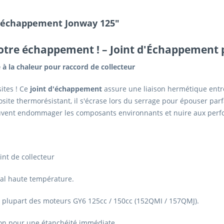
 d'échappement Jonway 125"
votre échappement !
– Joint d'Échappement 
 à la chaleur pour raccord de collecteur
sites ! Ce
joint d'échappement
assure une liaison hermétique entre 
te thermorésistant, il s'écrase lors du serrage pour épouser parfa
euvent endommager les composants environnants et nuire aux per
int de collecteur
al haute température.
a plupart des moteurs GY6 125cc / 150cc (152QMI / 157QMJ).
on pour une étanchéité immédiate.