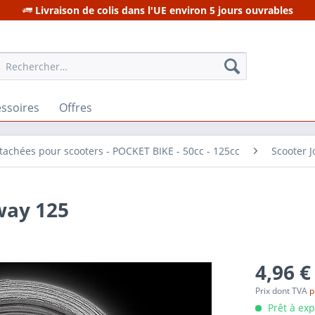
Livraison de colis dans l'UE environ 5 jours ouvrables
ssoires
Offres
tachées pour scooters - POCKET BIKE - 50cc - 125cc
Scooter 
way 125
4,96 €
Prix dont TVA
p
Prêt à ex