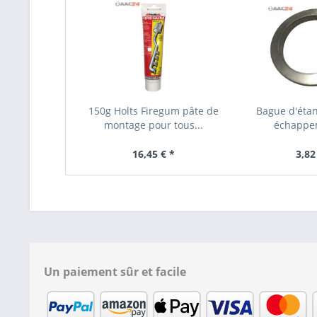
150g Holts Firegum pâte de
Bague d'étan
montage pour tous...
échappem
16,45 € *
3,82
Un paiement sûr et facile