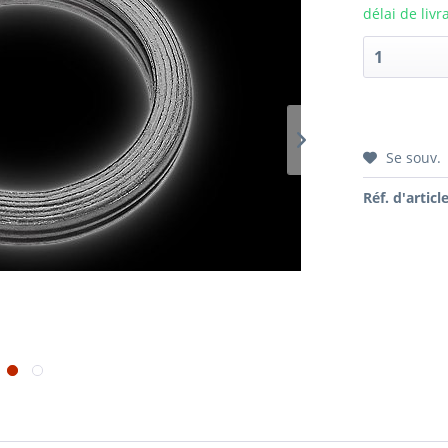
délai de livr
Se souv.
Réf. d'article