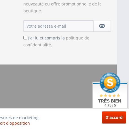
nouveauté ou offre promotionnelle de la
boutique.
J'ai lu et compris la
politique de
confidentialité
.
TRÈS BIEN
4.75 / 5
de 20 Évaluations
à: shopvote.de
D'accord
mesures de marketing.
oit d'opposition