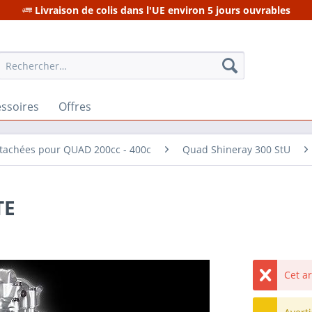
Livraison de colis dans l'UE environ 5 jours ouvrables
ssoires
Offres
étachées pour QUAD 200cc - 400c
Quad Shineray 300 StU
TE
Cet a