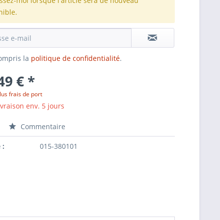
issez-moi lorsque l'article sera de nouveau
nible.
 compris la
politique de confidentialité
.
49 € *
lus frais de port
ivraison env. 5 jours
Commentaire
 :
015-380101