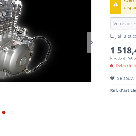
Avert
dispo
J'ai lu et
1 518,
Prix dont TVA
p
Délai de l
Se souv.
Réf. d'article